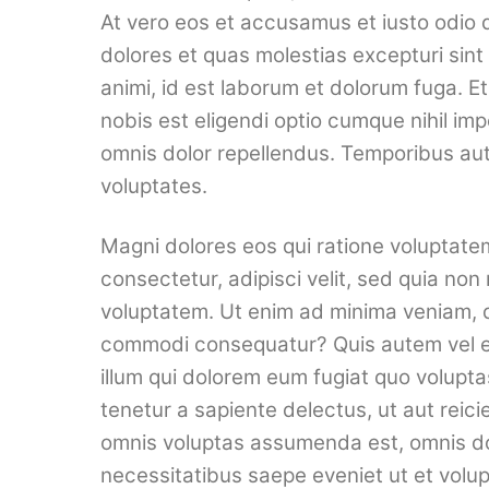
At vero eos et accusamus et iusto odio 
dolores et quas molestias excepturi sint 
animi, id est laborum et dolorum fuga. E
nobis est eligendi optio cumque nihil i
omnis dolor repellendus. Temporibus aut
voluptates.
Magni dolores eos qui ratione voluptate
consectetur, adipisci velit, sed quia n
voluptatem. Ut enim ad minima veniam, qu
commodi consequatur? Quis autem vel eum
illum qui dolorem eum fugiat quo volupt
tenetur a sapiente delectus, ut aut reic
omnis voluptas assumenda est, omnis dol
necessitatibus saepe eveniet ut et volu