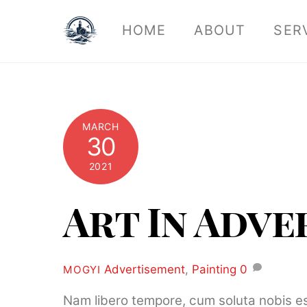
Skip
HOME
ABOUT
SER
to
content
MARCH
30
2021
Art In Adv
Advertisement
,
Painting
0
MOGYI
Nam libero tempore, cum soluta nobis es