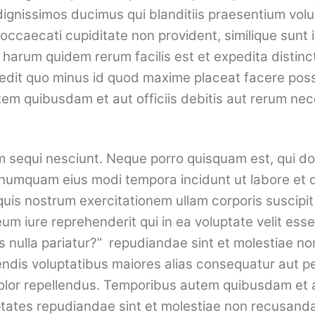
dignissimos ducimus qui blanditiis praesentium volu
occaecati cupiditate non provident, similique sunt in
t harum quidem rerum facilis est et expedita distin
mpedit quo minus id quod maxime placeat facere po
em quibusdam et aut officiis debitis aut rerum nec
m sequi nesciunt. Neque porro quisquam est, qui do
on numquam eius modi tempora incidunt ut labore e
is nostrum exercitationem ullam corporis suscipit l
 iure reprehenderit qui in ea voluptate velit esse
as nulla pariatur?” repudiandae sint et molestiae 
iendis voluptatibus maiores alias consequatur aut p
or repellendus. Temporibus autem quibusdam et aut
ptates repudiandae sint et molestiae non recusanda