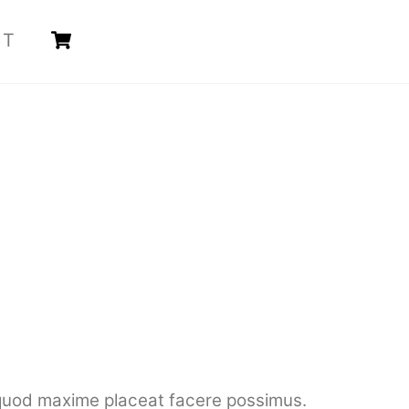
Cart
CT
d quod maxime placeat facere possimus.