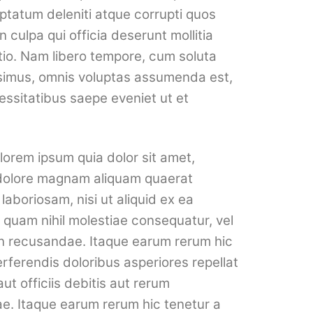
ptatum deleniti atque corrupti quos
 culpa qui officia deserunt mollitia
ctio. Nam libero tempore, cum soluta
ssimus, omnis voluptas assumenda est,
essitatibus saepe eveniet ut et
lorem ipsum quia dolor sit amet,
t dolore magnam aliquam quaerat
aboriosam, nisi ut aliquid ex ea
 quam nihil molestiae consequatur, vel
non recusandae. Itaque earum rerum hic
erferendis doloribus asperiores repellat
 officiis debitis aut rerum
e. Itaque earum rerum hic tenetur a